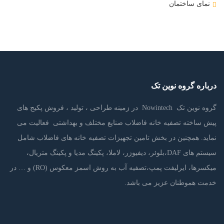
نمای ساختمان
درباره گروه نوین تک
گروه نوین تک Nowintech در زمینه طراحی ، تولید ، فروش پکیج های
پیش ساخته تصفیه خانه فاضلاب صنایع مختلف و بهداشتی فعالیت می
نماید. همچنین در بخش تامین تجهیزات تصفیه خانه های فاضلاب شامل
سیستم های DAF،بلوئر، دیفیوزر، لاملا، پکینگ مدیا و پکینگ متریال،
میکسرها، ایرلیفت پمپ،تصفیه آب به روش اسمز معکوس (RO) و … در
خدمت هموطنان عزیز می باشد.