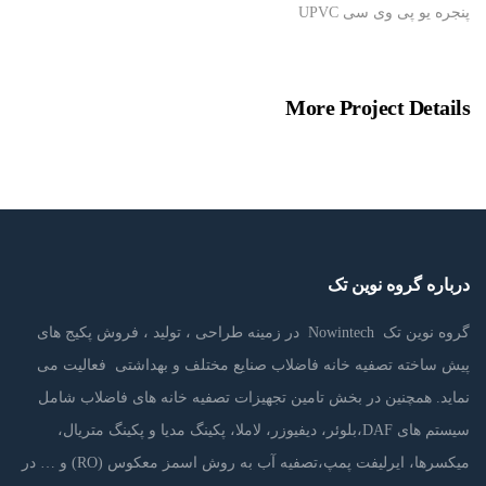
پنجره یو پی وی سی UPVC
More Project Details
درباره گروه نوین تک
گروه نوین تک Nowintech در زمینه طراحی ، تولید ، فروش پکیج های
پیش ساخته تصفیه خانه فاضلاب صنایع مختلف و بهداشتی فعالیت می
نماید. همچنین در بخش تامین تجهیزات تصفیه خانه های فاضلاب شامل
سیستم های DAF،بلوئر، دیفیوزر، لاملا، پکینگ مدیا و پکینگ متریال،
میکسرها، ایرلیفت پمپ،تصفیه آب به روش اسمز معکوس (RO) و … در