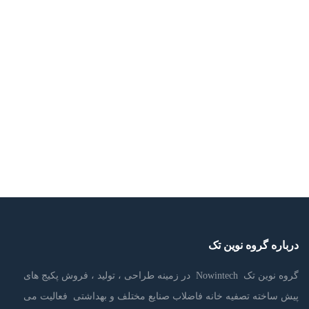
بیش از ۳۰ سال است که برای ساخت قاب های پنجره ای و درهای دو…
Read
more
با نصب درب و پنجره UPVC چقدر از پولتان را ذخیره می کنید؟
مرداد ۱۰, ۱۳۹۹
با نصب پنجره UPVC چقدر از پولتان را ذخیره می کنید؟ صاحبان خانه با نصب
پنجره UPVC…
Read more
درباره گروه نوین تک
گروه نوین تک Nowintech در زمینه طراحی ، تولید ، فروش پکیج های
پیش ساخته تصفیه خانه فاضلاب صنایع مختلف و بهداشتی فعالیت می