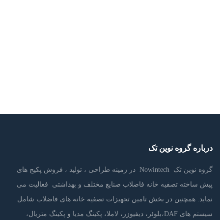
پنجره UPVC…
Read more
مزایای درب و پنجره رنگی UPVC
اردیبهشت ۲۱, ۱۳۹۹
مزایای درب و پنجره UPVC در دنیایی که امروز در آن زندگی می کنیم ،…
Read more
درباره گروه نوین تک
گروه نوین تک Nowintech در زمینه طراحی ، تولید ، فروش پکیج های
پیش ساخته تصفیه خانه فاضلاب صنایع مختلف و بهداشتی فعالیت می
نماید. همچنین در بخش تامین تجهیزات تصفیه خانه های فاضلاب شامل
سیستم های DAF،بلوئر، دیفیوزر، لاملا، پکینگ مدیا و پکینگ متریال،