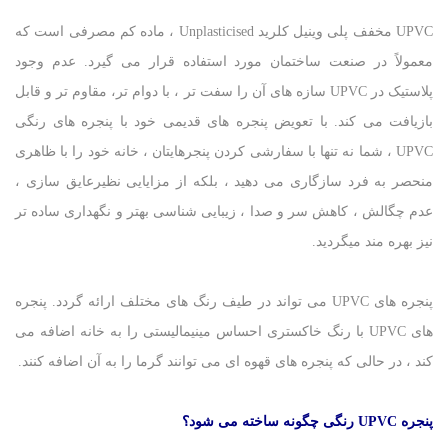
UPVC مخفف پلی وینیل کلرید Unplasticised ، ماده کم مصرفی است که
معمولاً در صنعت ساختمان مورد استفاده قرار می گیرد. عدم وجود
پلاستیک در UPVC سازه های آن را سفت تر ، با دوام تر، مقاوم تر و قابل
بازیافت می کند. با تعویض پنجره های قدیمی خود با پنجره های رنگی
UPVC ، شما نه تنها با سفارشی کردن پنجرهایتان ، خانه خود را با ظاهری
منحصر به فرد سازگاری می دهید ، بلکه از مزایایی نظیرعایق سازی ،
عدم چگالش ، کاهش سر و صدا ، زیبایی شناسی بهتر و نگهداری ساده تر
نیز بهره مند میگردید.
پنجره های UPVC می تواند در طیف رنگ های مختلف ارائه گردد. پنجره
های UPVC با رنگ خاکستری احساس مینیمالیستی را به خانه اضافه می
کند ، در حالی که پنجره های قهوه ای می توانند گرما را به آن اضافه کنند.
پنجره
UPVC
رنگی چگونه ساخته می شود؟